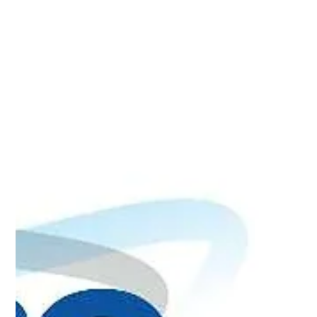
Χρόνια Πολλά και Καλή Χρονιά!
Το Δ.Σ. & οι προπονητές-τρεις εύχονται σε όλα τα μέλη και τους
φίλους του συλλόγου Χρόνια πολλά Καλά Χριστούγεννα και Καλή
Χρονιά με υγεία και πολλές επιτυχίες!!!