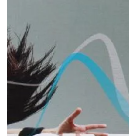
βαθμό δυσκολίας!
Dec 22, 2025
Επίδειξη προόδου τμημάτων Ρυθμικής
Γυμναστικής 2025
Στις 18 Δεκεμβρίου πραγματοποιήθηκε στις εγκαταστάσεις του
συλλόγου επίδειξη προόδου των τμημάτων Ρυθμικής Γυμναστικής.
Οι μικρές αθλήτριες του συλλόγου μας, παρουσία των γονιών τους
και μέσα σε μια γιορτινή ατμόσφαιρα, παρουσίασαν ένα σύνολο
ασκήσεων με τον ανάλογο ανά τμήμα βαθμό δυσκολίας!