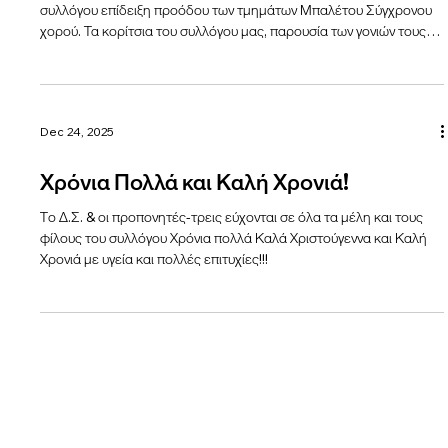
7o JUST TAE KWON DO IT 2026
Με 12 αθλητές και αθλήτριες από τα τμήματα tae kwon do
συμμετείχε ο σύλλογος ΔΙΑΣΤΡΟ στους φιλικούς αγώνες που
πραγματοποιήθηκαν στο κλειστό γυμναστήριο Περιστερίου "
Γεώργιος Στεφάνοπουλος" την 01 Φεβρουαρίου 2026 δίνοντας
τους την ευκαιρία να εξασκηθούν με συνομηλίκους αθλητές- τριες
και να δοκιμάσουν τις αντοχές και τις δυνάμεις τους!
Jan 12
Επίδειξη προόδου των τμημάτων χορού.
Στις 19 Δεκεμβρίου πραγματοποιήθηκε στις εγκαταστάσεις του
συλλόγου επίδειξη προόδου των τμημάτων Μπαλέτου Σύγχρονου
χορού. Τα κορίτσια του συλλόγου μας, παρουσία των γονιών τους
και μέσα σε μια γιορτινή ατμόσφαιρα, παρουσίασαν ένα σύνολο
ασκήσεων και χορευτικών συνόλων με τον ανάλογο ανά τμήμα
βαθμό δυσκολίας!
Dec 24, 2025