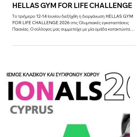
Jun 14
HELLAS GYM FOR LIFE CHALLENGE
Το τριήμερο 12-14 Ιουνίου διεξήχθη η διοργάνωση HELLAS GYM
FOR LIFE CHALLENGE 2026 στις Ολυμπιακές εγκαταστάσεις
Παιανίας. Ο σύλλογος μας συμμετείχε με μία ομάδα κατακτώντας
την 3η θέση και το χάλκινο μετάλλιο χαρίζοντας χαμόγελα
περηφάνιας και ικανοποίησης!!! Συγχαρητήρια σε όλα τα κορίτσια
της ομάδας και στην προπονήτρια τους Παναγιωτάκου Τζίνα για την
καταπληκτική παρουσίαση και εκτέλεση του προγράμματος τους!