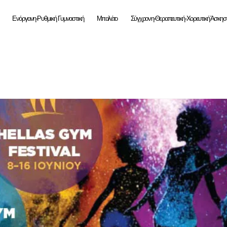
Ενόργανη-Ρυθμική Γυμναστική
Μπαλέτο
Σύγχρονη-Θεραπευτική-Χορευτική Άσκησ